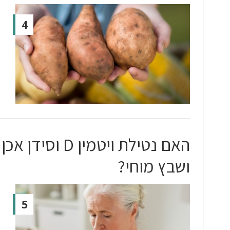
4
האם נטילת ויטמ
ושבץ מוחי?
5