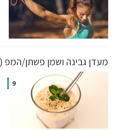
מעדן גבינה ושמן פשתן/המפ (על
9