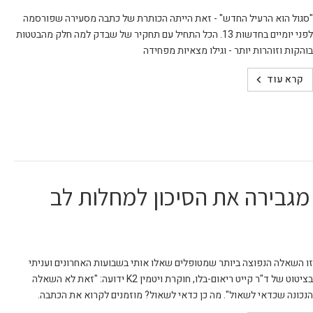
"סגול הוא הרעיל החדש" - זאת הייתה הכותרת של כתבה מסעירה שפורסמה
לפני יומיים בחדשות 13. הכל התחיל עם תחקיר של שבדק למה חלק מהבטטות
בוהקות וזוהרות יותר - וגילו מצאיות מפחידה
קרא עוד
ין D וסידן אכן מגבירה את הסיכון למחלות לב
זו השאלה הנפוצה ביותר שמטופלים שאלו אותי בשבועות האחרונים ועניתי
בציטוט של ד"ר קייט ריאום-בלו, חוקרת ויטמין K2 ידועה: "זאת לא השאלה
הנכונה שכדאי לשאול". מה כן כדאי לשאול? מוזמנים לקרוא את הכתבה.