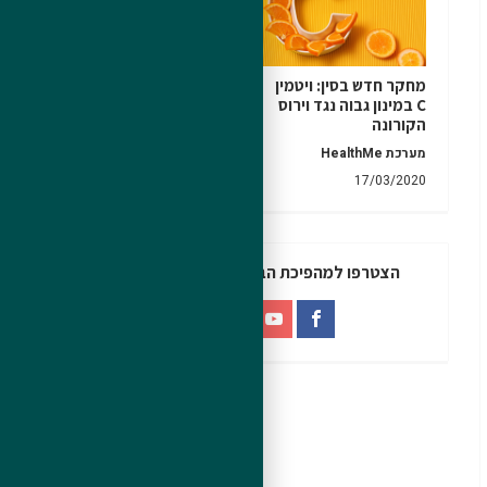
מחקר חדש בסין: ויטמין
אי-סבילות למזון | רגישות
C במינון גבוה נגד וירוס
למזון – תסמינים ובדיקות
הקורונה
צופיה שטייר
מערכת HealthMe
26/06/2020
17/03/2020
הצטרפו למהפיכת הבריאות - גם בדיגיטל