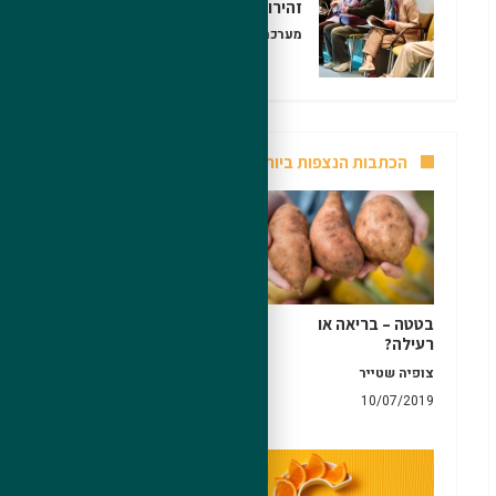
זהירות – מחלות רקע
מערכת HealthMe
25/04/2020
הכתבות הנצפות ביותר
בטטה – בריאה או
רגישות להיסטמין
רעילה?
(אי-סבילות להיסטמין)?
– גורמים וטיפול
צופיה שטייר
צופיה שטייר
10/07/2019
09/05/2020