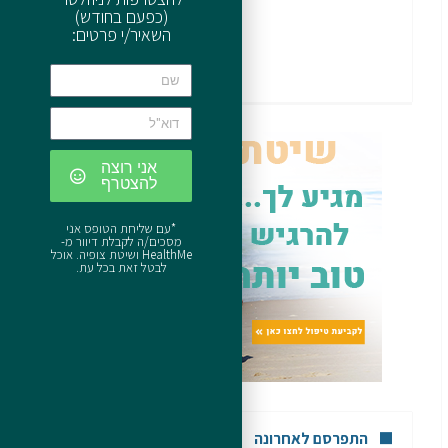
(כפעם בחודש)
השאיר/י פרטים:
אני רוצה
להצטרף
*עם שליחת הטופס אני
מסכים/ה לקבלת דיוור מ-
HealthMe ושיטת צופיה. אוכל
לבטל זאת בכל עת.
התפרסם לאחרונה