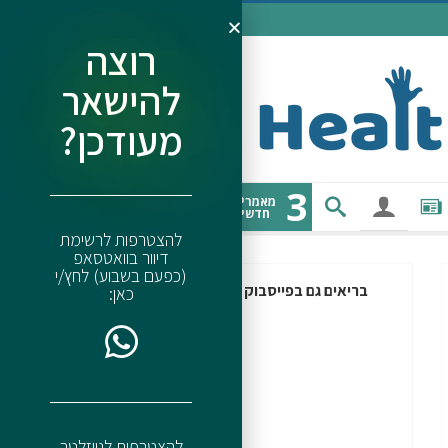
רוצה
להישאר
מעודכן?
3
מאמרים
חדשים
להצטרפות לרשימת
דיוור בוואטסאפ
(כפעם בשבוע) לחץ/י
בריאים גם בפייסבוק
כאן:
להצטרפות לניוזלטר