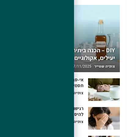
DIY – הכנה ביתית של חומרי ניקוי
יעילים, אקולוגיים ולא רעילים
צופיה שטייר
17/11/2025
אי-סבילות למזון | רגישות למזון –
תסמינים ובדיקות
צופיה שטייר
26/06/2020
רגישות להיסטמין (אי-סבילות
להיסטמין)? – גורמים וטיפול
צופיה שטייר
09/05/2020