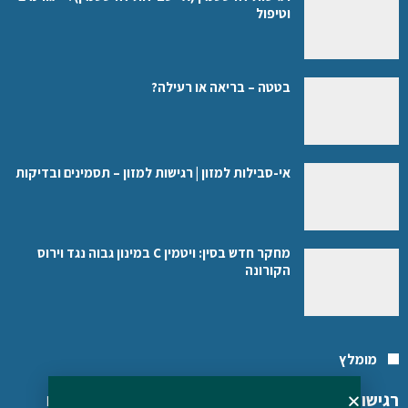
וטיפול
בטטה – בריאה או רעילה?
אי-סבילות למזון | רגישות למזון – תסמינים ובדיקות
מחקר חדש בסין: ויטמין C במינון גבוה נגד וירוס
הקורונה
מומלץ
רגישות להיסטמין (אי-סבילות להיסטמין)? – גורמים