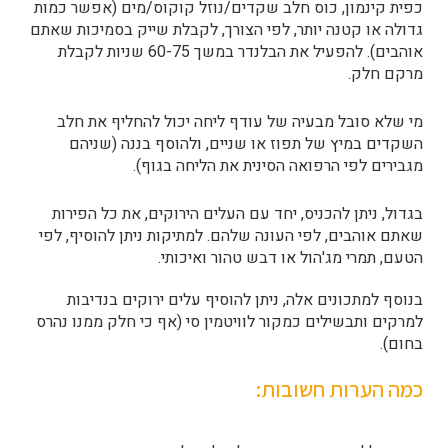
כפית קינמון, כוס חלב שקדים/נוזל קוקוס/מים (אפשר כמות
גדולה או קטנה יותר, לפי הצורך, לקבלת שייק בסמיכות שאתם
אוהבים). להפעיל את הבלנדר במשך 60-75 שניות לקבלת
מרקם חלק.
מי שלא סובל מבעיה של עודף ליחה יכול להחליף את חלב
השקדים במיץ של תפוז או שניים, ולהוסף בננה (שניהם
מגבירים לפי הרפואה הסינית את הליחה בגוף).
בגדול, ניתן להכניס, יחד עם העלים הירוקים, את כל הפירות
שאתם אוהבים, לפי העונה שלהם. למתיקות ניתן להוסיף, לפי
הטעם, תמרי מג'הול או דבש טהור ואיכותי.
בנוסף למתכונים אלה, ניתן להוסיף עלים ירוקים בנדיבות
למרקים ותבשילים כמקור לוויטמין סי (אף כי חלק ממנו נהרס
בחום).
כמה הערות חשובות: