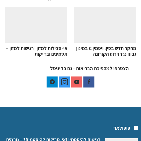
מחקר חדש בסין: ויטמין C במינון
אי-סבילות למזון | רגישות למזון –
גבוה נגד וירוס הקורונה
תסמינים ובדיקות
הצטרפו למהפיכת הבריאות - גם בדיגיטל
פופולארי
רגישות להיסטמין (אי-סבילות להיסטמין)? – גורמים