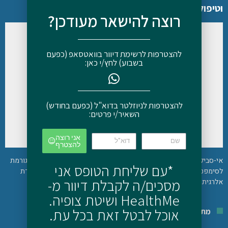
וטיפול
רוצה להישאר מעודכן?
להצטרפות לרשימת דיוור בוואטסאפ (כפעם
בשבוע) לחץ/י כאן:
להצטרפות לניוזלטר בדוא"ל (כפעם בחודש)
השאיר/י פרטים:
אני רוצה
להצטרף
אי-סבילות להיסטמין היא תסמונת חדשה יחסית ועדיין לא מוכרת. היא גורמת
*עם שליחת הטופס אני
לסימפטומים מגוונים, כגון: בעיות עיכול, מיגרנות, דפיקות לב, גרד, החמרת
מסכים/ה לקבלת דיוור מ-
אלרגית, כאבים ועוד
HealthMe ושיטת צופיה.
אוכל לבטל זאת בכל עת.
מתכונים