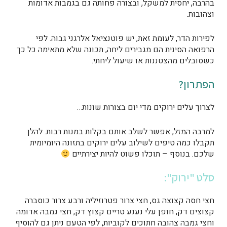
בהרבה, יחסית למשקל, ובצורה פחותה גם בגמבות אדומות
וצהובות.
לפירות הדר, לעומת זאת, יש פוטנציאל אלרגני גבוה. לפי
הרפואה הסינית הם מגבירים ליחה, תכונה שלא מתאימה כל כך
כשסובלים מהצטננות או שיעול ליחתי.
הפתרון?
לצרוך עלים ירוקים מדי יום בצורות שונות…
למרבה המזל, אפשר לשלב אותם בקלות במנות רבות. להלן
תקבלו כמה טיפים לשילוב עלים ירוקים בתזונה היומיומית
שלכם. בנוסף – תוכלו פשוט להיות יצירתיים
סלט "ירוק":
חצי חסה קצוצה גס, חצי צרור פטרוזיליה ורבע צרור כוסברה
קצוצים דק, חופן עלי נענע טריים קצוץ דק, חצי גמבה אדומה
וחצי גמבה צהובה חתוכים לקוביות, לפי הטעם ניתן גם להוסיף