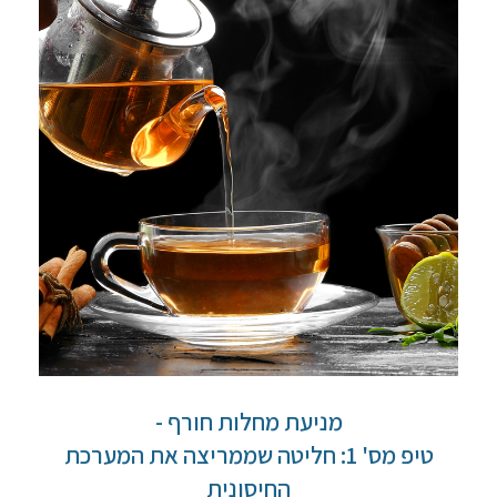
מניעת מחלות חורף -
טיפ מס' 1: חליטה שממריצה את המערכת
החיסונית