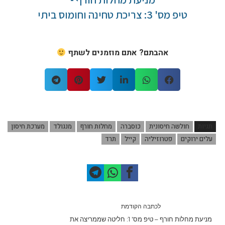
טיפ מס' 3: צריכת טחינה וחומוס ביתי
אהבתם? אתם מוזמנים לשתף
תגיות
חולשה חיסונית
כוסברה
מחלות חורף
מנגולד
מערכת חיסון
עלים ירוקים
פטרוזיליה
קייל
תרד
לכתבה הקודמת
מניעת מחלות חורף – טיפ מס' 1: חליטה שממריצה את