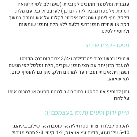
עגבנייה ומלפפון חתוכים לקוביות. (שימו לב: לפי הרפואה
הסינית, מלפפון מגביר ליחה
גם כן
.) לערבב ולתבל עם מלח,
פלפל, מיץ לימון ושמן זית איכותי. לקלות על אש נמוכה במשך
דקה או שתיים חופן זרעי דלעת ללא מלח וחופן שומשום
ולהוסיף לסלט.
פסטו - קצת שונה:
שיטפו ויבשו צרור פטרוזיליה ו-3/4 צרור כוסברה. הכניסו
למעבד מזון יחד עם חצי חופן שקדים, מלח ופלפל לפי הטעם
ושמן זית איכותי ועבדו עד למרקם חלק. ניתן גם להוסיף שום,
למי שאוהב.
ניתן להוסיף את הפסטו בתור רוטב למנות פסטה או למרוח אותו
על לחם.
שייק ירוק וטעים (תנסו בעצמכם!):
להכניס לבלנדר צרור פטרוזיליה או כוסברה או שילוב ביניהם,
5-10 עלי נענע, תפוח עץ או אגס, 1-2 קיווי, 2-3 תמרי מג'הול,