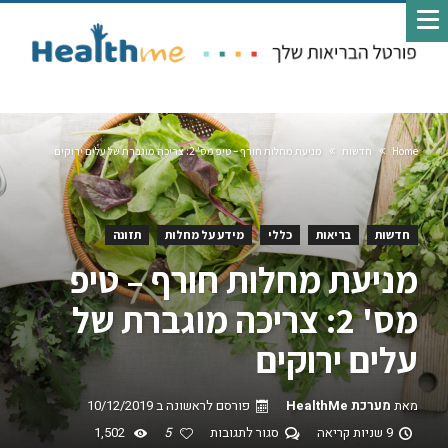
Home
חדשות
מניעת מחלות חורף – טיפ מס' 2: צריכה מוגברת של עלים ירוקים
חדשות
בריאות
כללי
מידע על מחלות
תזונה
מניעת מחלות חורף – טיפ
מס' 2: צריכה מוגברת של
עלים ירוקים
מאת
מערכת HealthMe
פורסם לראשונה ב
10/12/2019
9 שניות קריאה
סגור לתגובות
5
1,502