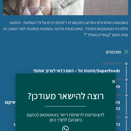
בשבועות האחרונים הופיעו בתקשורת דיווחים רבים על גל השפעת - וכמעט
כולם היו בקונטקסט מפחיד. האם באמת מדובר בשפעת מסוכנת יותר השנה, או
שזה סתם "קמפיין גוועלד"?
מתכונים
16/02/2020
Superfoods/מזונות על – האם כדאי לצרוך אותם?
29/11/2019
מעדן גבינה ושמן פשתן/המפ (על פי דר' בודוויג)
רוצה להישאר מעודכן?
11/12/2019
ציר עצם בקר/עוף ביתי – Bone broth – המזון הטוב ביותר לשיקום
המעיים
להצטרפות לרשימת דיוור בוואטסאפ (כפעם
16/02/2020
בשבוע) לחץ/י כאן:
בראוניז שחיתות – טעימים, מזינים ובריאים – ללא גלוטן, פליאו