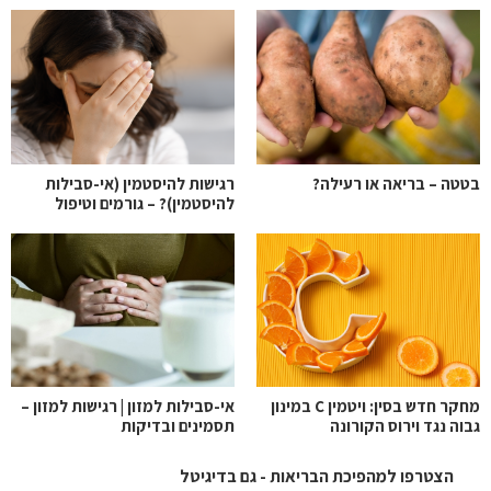
בטטה – בריאה או רעילה?
רגישות להיסטמין (אי-סבילות
להיסטמין)? – גורמים וטיפול
מחקר חדש בסין: ויטמין C במינון
אי-סבילות למזון | רגישות למזון –
גבוה נגד וירוס הקורונה
תסמינים ובדיקות
הצטרפו למהפיכת הבריאות - גם בדיגיטל