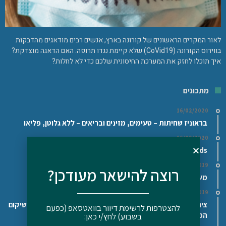
לאור המקרים הראשונים של קורונה בארץ, אנשים רבים מודאגים מהדבקות
בווירוס הקורונה (CoVid19) שלא קיימת נגדו תרופה. האם הדאגה מוצדקת?
איך תוכלו לחזק את המערכת החיסונית שלכם כדי לא לחלות?
מתכונים
16/02/2020
בראוניז שחיתות – טעימים, מזינים ובריאים – ללא גלוטן, פליאו
16/02/2020
Superfoods/מזונות על – האם כדאי לצרוך אותם?
29/11/2019
רוצה להישאר מעודכן?
מעדן גבינה ושמן פשתן/המפ (על פי דר' בודוויג)
11/12/2019
ציר עצם בקר/עוף ביתי – Bone broth – המזון הטוב ביותר לשיקום
להצטרפות לרשימת דיוור בוואטסאפ (כפעם
המעיים
בשבוע) לחץ/י כאן: