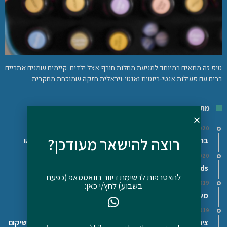
טיפ זה מתאים במיוחד למניעת מחלות חורף אצל ילדים. קיימים שמנים אתריים
רבים עם פעילות אנטי-ביוטית ואנטי-ויראלית חזקה שמוכחת מחקרית. ​
מתכונים
16/02/2020
רוצה להישאר מעודכן?
בראוניז שחיתות – טעימים, מזינים ובריאים – ללא גלוטן, פליאו
16/02/2020
Superfoods/מזונות על – האם כדאי לצרוך אותם?
להצטרפות לרשימת דיוור בוואטסאפ (כפעם
29/11/2019
בשבוע) לחץ/י כאן:
מעדן גבינה ושמן פשתן/המפ (על פי דר' בודוויג)
11/12/2019
ציר עצם בקר/עוף ביתי – Bone broth – המזון הטוב ביותר לשיקום