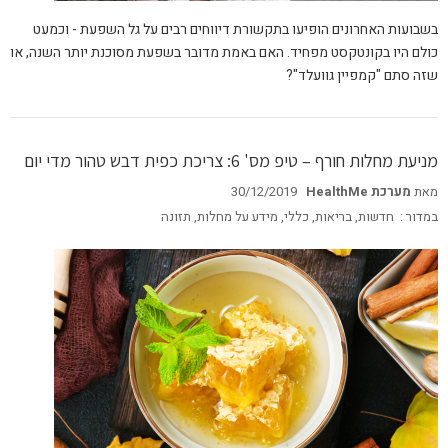
בשבועות האחרונים הופיעו בתקשורת דיווחים רבים על גל השפעת - וכמעט
כולם היו בקונטקסט מפחיד. האם באמת מדובר בשפעת מסוכנת יותר השנה, או
שזה סתם "קמפיין גוועלד"?
מניעת מחלות חורף – טיפ מס' 6: צריכת כפית דבש טהור מדי יום
מאת
מערכת HealthMe
30/12/2019
במדור :
חדשות
,
בריאות
,
כללי
,
מידע על מחלות
,
תזונה