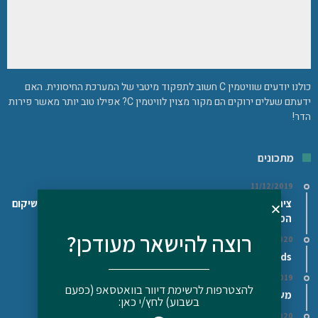
כולנו יודעים שוויטמין C חשוב לתפקוד מיטבי של המערכת החיסונית. האם
ידעתם שעלים ירוקים הם מקור מצוין לוויטמין C? אפילו טוב יותר מאשר פירות
הדר!
מתכונים
11/12/2019
ציר עצם בקר/עוף ביתי – Bone broth – המזון הטוב ביותר לשיקום
המעיים
רוצה להישאר מעודכן?
16/02/2020
Superfoods/מזונות על – האם כדאי לצרוך אותם?
29/11/2019
להצטרפות לרשימת דיוור בוואטסאפ (כפעם
מעדן גבינה ושמן פשתן/המפ (על פי דר' בודוויג)
בשבוע) לחץ/י כאן:
16/02/2020