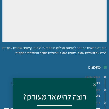
טיפ זה מתאים במיוחד למניעת מחלות חורף אצל ילדים. קיימים שמנים אתריים
רבים עם פעילות אנטי-ביוטית ואנטי-ויראלית חזקה שמוכחת מחקרית. ​
מתכונים
16/02/2020
בראוניז שחיתות – טעימים, מזינים ובריאים – ללא גלוטן, פליאו
16/02/2020
רוצה להישאר מעודכן?
Superfoods/מזונות על – האם כדאי לצרוך אותם?
11/12/2019