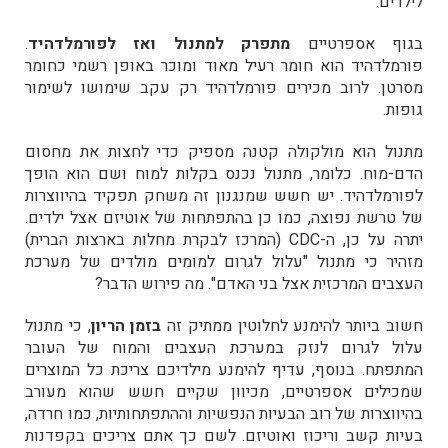
לילדים.
בגוף אספרטיים
מתפרק למתנול ואז לפורמלדהיד
.
פורמלדהיד הוא חומר רעיל מאוד ומוכר באופן רשמי כחומר
מסרטן. לרוב מכירים פורמלדהיד רק עקב שימושו לשימור
גופות.
מתנול הוא מולקולה קטנה מספיק כדי לחצות את מחסום
הדם-מוח.
כלומר, מתנול נכנס בקלות למוח ושם הוא הופך
לפורמלדהיד. יש חשש שמנגנון זה משחק תפקיד בהיווצרות
של טרשת נפוצה, כמו כן בהתפתחות של אוטיזם אצל ילדים.
יתרה על כן, ה-CDC (המרכז לבקרת מחלות בארצות הברית)
מזהיר כי מתנול "עלול לגרום למומים מולדים של מערכת
העצבים המרכזית אצל בני האדם". מה פירוש הדבר?
חשוב ביותר להימנע לחלוטין ממתיק זה
בזמן הריון
, כי מתנול
עלול לגרום לנזק במערכת העצבים והמוח של העובר
המתפתח. בנוסף, עדיף להימנע מילדיכם צריכת כל המוצרים
שמכילים אספרטיים, מכיוון שקיים חשש שהוא מעורב
בהיווצרות של רוב הבעיות הנפשיות וההתפתחותיות, כמו חרדה,
בעיות קשב וריכוז ואוטיזם. לשם כך אתם צריכים בקפדנות