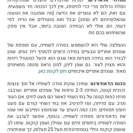
ממלחי אלומיניום
. למרות שהיצרנים טוענים שמולקולות
המלח גדולות מדי כדי להיספג, אין לכך הוכחה חד משמעית.
עם זאת, הם לא עוצרים את הזיעה (מה שמגבה את הטענה
שהאלומיניום לא נספג) ובכל זאת מנטרלים את הריח. לפי
דעתי, הם אולי לא הבחירה הטובה ביותר, אבל אין ספק
שהשימוש בהם נוח.
ההמלצה שלי היא להשתמש בסודה לשתייה, עם תוספת של
שמנים אתריים טבעיים במידה ורוצים להוסיף ריח נעים. שמן
לבנדר הוא בחירה מצוינת מאז שגם הוא פועל כמנטרל ריחות
והוא מצוין לעור. גם שמן לימן, למון גראס ומנתה מתאימים
מאוד. שמנים אתריים איכותיים
ניתן לקנות כאן
.
הכנת הדאודורנט
: שפכו שקית סודה לשתייה אל תוך צנצנת
זכוכית קטנה, הוסיפו 2-3 טיפות של שמנים אתריים וערבבו.
מרחו כמות קטנה על בתי השחי כאשר הם מעט לחים. אם העור
מגיב עם פריחה, נסו להרטיב את בתי השחי קודם עם מעט
חומץ תפוחים. חכו כמה רגעים עד שהחומץ התייבש ואז שמו
את הדאודורנט מסודה לשתייה. בנוסף, אפשר לערבב את
הסודה לשתייה ביחסים זהים עם עמילן ושמן קוקוס. שימו לב
ששמן קוקוס נוזלי בטמפרטורות מעל 25 מעלות, כך שאופציה