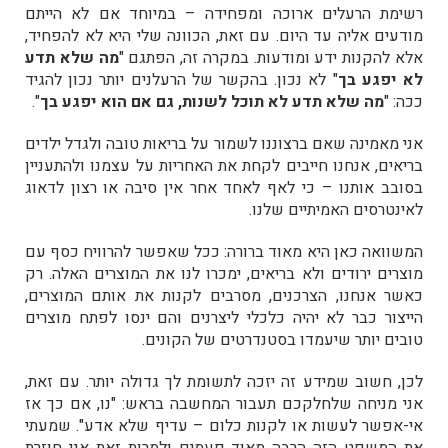
רשימת הרעלים ארוכה ומפחידה – במיוחד אם לא הייתם
מודעים אליה עד היום. עם זאת, הכוונה שלי היא לא להפחיד,
אלא להקנות ידע ומודעות. במקרה זה, הפתגם "
מה שלא תדע
לא יפגע בך
" לא נכון. בהקשר של הרעלנים יותר נכון להגיד
ככה: "
מה שלא תדע לא תוכל לשנות, גם אם הוא יפגע בך
".
אני מאמינה שאם ברצוננו לשמור על בריאות טובה ולגדל ילדים
בריאים, אנחנו חייבים לקחת את האחריות על עצמנו ולהתעניין
בסובב אותנו – כי לאף לאחד אחר אין סיבה או רצון לדאוג
לאינטרסים האמיתיים שלנו.
המשוואה כאן היא מאוד ברורה: ככל שאפשר להרוויח כסף עם
מוצרים ירודים ולא בריאים, ימכרו לנו את המוצרים האלה. רק
כאשר אנחנו, הצרכנים, מסרבים לקנות את אותם המוצרים,
הייצור כבר לא יהיה כלכלי ליצרנים והם ינסו לפתח מוצרים
טובים יותר שיעמדו בסטנדרטים של הקונים.
לכן, חשוב שמידע זה יזכה לתשומת לך גדולה יותר. עם זאת,
אני מניחה שלחלקכם תעבור המחשבה בראש: "נו, אם כך אז
אי-אפשר לעשות או לקנות כלום – עדיף שלא אדע". שמעתי