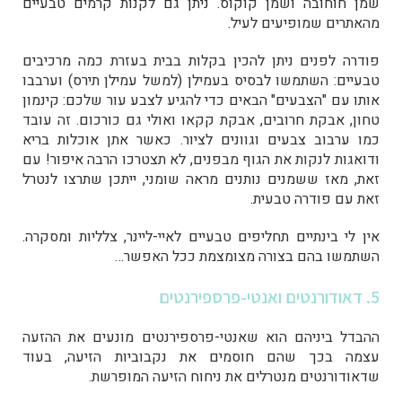
שמן חוחובה ושמן קוקוס. ניתן גם לקנות קרמים טבעיים
מהאתרים שמופיעים לעיל.
פודרה לפנים ניתן להכין בקלות בבית בעזרת כמה מרכיבים
טבעיים: השתמשו לבסיס בעמילן (למשל עמילן תירס) וערבבו
אותו עם "הצבעים" הבאים כדי להגיע לצבע עור שלכם: קינמון
טחון, אבקת חרובים, אבקת קקאו ואולי גם כורכום. זה עובד
כמו ערבוב צבעים וגוונים לציור. כאשר אתן אוכלות בריא
ודואגות לנקות את הגוף מבפנים, לא תצטרכו הרבה איפור! עם
זאת, מאז ששמנים נותנים מראה שומני, ייתכן שתרצו לנטרל
זאת עם פודרה טבעית.
אין לי בינתיים תחליפים טבעיים לאיי-ליינר, צלליות ומסקרה.
השתמשו בהם בצורה מצומצמת ככל האפשר…
5. דאודורנטים ואנטי-פרספירנטים
ההבדל ביניהם הוא שאנטי-פרספירנטים מונעים את ההזעה
עצמה בכך שהם חוסמים את נקבוביות הזיעה, בעוד
שדאודורנטים מנטרלים את ניחוח הזיעה המופרשת.