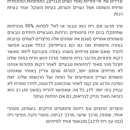
וגדלים של אי-פוריות (אצל נשים וגברים), התפתחות הורמונלית
ומינית משתנה אצל נערים ונערות, בעיות משקל ועוד בעיות
רבות.
איך תדעו אם ריח הוא טבעי או לא? לפחות 95% מהריחות
שתיתקלו בהם יהיו סינטתיים. הריחות הטבעיים היחידם נובעים
משמנים אתריים (שגם את שמנים אלה מייצרים לעתים קרובות
בצורה סינתטית ואז גם הם בעייתיים). ככלל אצבע אפשר
להגיד שאם אתם מריחים משהו בצורה מובהקת ליותר מאשר
דקות ספורות, מדובר בריח סינתטי. מרכז חוש הריח במוח שלנו
יתרגל מהר מאוד לניחוחות טבעיים. לאחר דקות ספורות אנחנו
לא מריחים אותם יותר, למרות שהם עדיין באוויר שאנחנו
נושמים ועדיין משפיעים על המוח ועל הרגשות שלנו. זאת
הסיבה מדוע זמן קצר לאחר שנכנסנו, לדוגמה, לחדר מסריח לא
נבחין בזה יותר. לכן, כל מה שאפשר להריח במשך זמן רב הוא
כנראה מאוד מזיק לבריאות, גם אם הניחוח נעים!
מוצרים נפוצים עם ריחות סינתטיים מזיקים: בשמים, מטהרי
אוויר, שמפו, מרכך שיער, מרכך כביסה, מוצרי ניקוי, מפיצי ריח
(כמו עץ ריח לרכב) ומבשמי אוויר למיניהם.