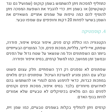
כתחליף למסכות ניתן להשתמש בשמן קוקוס (שמועיל גם נגד
קשקשים) או בשמן זית. כדי להגביר את השפעת המסכה ניתן
להוסיף להם כמה טיפות של שמנים אתריים. משאירים את
השמן בשיער לפחות 20 דקות וחופפים עם שמפו טבעי.
4. קוסמטיקה
הקטגוריה הזו כוללת קרם פנים, איפור ובסיס איפור, פודרה,
שפתון, איי-ליינר, צלליות, מסכות פנים, וכו'. המוצרים הבעייתיים
ביותר הם השפתונים וכל מה שנשאר על שטח גדול של הפנים
ובמשך זמן ממושך, כמו למשל קרמים, בסיס איפור ופודרה.
שפתונים לא נספגים רק דרך השפתיים. חלק עצום פשוט
נבלע עם הזמן ומגיע למערכת העיכול. שפתונים רבים מלאים
במתכות כבדות, כדאי להימנע מהם לגמרי או להשתמש בהם
לאירועים מיוחדים בלבד. בסיס איפור, מסכות פנים וקרמים
לפנים גם הם מלאים בכימיקלים לא טבעיים שלא אמורים
להיות בגוף האדם.
קרמים ניתן להחליף בקלות בשמנים טבעיים, כמו שמן זית,