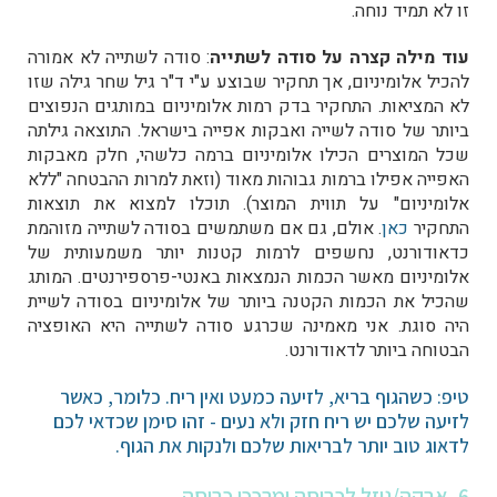
זו לא תמיד נוחה.
עוד מילה קצרה על סודה לשתייה
: סודה לשתייה לא אמורה
להכיל אלומיניום, אך תחקיר שבוצע ע"י ד"ר גיל שחר גילה שזו
לא המציאות. התחקיר בדק רמות אלומיניום במותגים הנפוצים
ביותר של סודה לשייה ואבקות אפייה בישראל. התוצאה גילתה
שכל המוצרים הכילו אלומיניום ברמה כלשהי, חלק מאבקות
האפייה אפילו ברמות גבוהות מאוד (וזאת למרות ההבטחה "ללא
אלומיניום" על תווית המוצר). תוכלו למצוא את תוצאות
התחקיר
כאן
. אולם, גם אם משתמשים בסודה לשתייה מזוהמת
כדאודורנט, נחשפים לרמות קטנות יותר משמעותית של
אלומיניום מאשר הכמות הנמצאות באנטי-פרספירנטים. המותג
שהכיל את הכמות הקטנה ביותר של אלומיניום בסודה לשיית
היה סוגת. אני מאמינה שכרגע סודה לשתייה היא האופציה
הבטוחה ביותר לדאודורנט.
טיפ: כשהגוף בריא, לזיעה כמעט ואין ריח. כלומר, כאשר
לזיעה שלכם יש ריח חזק ולא נעים - זהו סימן שכדאי לכם
לדאוג טוב יותר לבריאות שלכם ולנקות את הגוף.
6. אבקה/נוזל לכביסה ומרככי כביסה