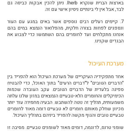
בארצות הברית שנקרא Iherb. ניתן להכין אבקות כביסה גם
לבד, אבל אין לי בינתיים ניסיון אישי עם זה.
7. קיימים רעלים רבים נוספים אשר באים במגע עם העור
ונספגים לפחות בצורה חלקית, מהפלואור הנמצא במים בהם
אנחנו מתקלחים ועד לחומרים בהם השתמשו כדי לצבוע את
הבגדים שקנינו.
מערכת העיכול
אחד מתפקידיה העיקריים של מערכת העיכול הוא להפריד בין
"הדברים הטובים" ל"דברים הרעים" בתוך האוכל, כדי להבטיח
ספיגה בלעדית של הדברים הטובים. עקב העובדה שכמות
הכימיקלים והחומרים הלא-טבעיים הנמצאים במזון שלנו עלתה
משמעותית, תהליך זה נוטה להשתבש. הבעיה מחמירה עוד יותר
מכיוון שחלק מאותם חומרים לא טבעיים דומה מאוד לחומרים
טבעיים טובים והגוף מקשה להפריד ביניהם בתהליך העיכול.
שומני טרנס, לדוגמה, דומים מאוד לשומנים טבעיים. מסיבה זו