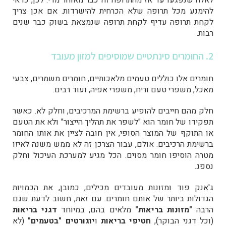
לאלה שנפגעו עד אז מהתרופה זה כבר מאוחר מדי. לכן, כדאי
להימנע מכל תרופה שלא הכרחית להישרדות. אם אכן צריך
לקחת תרופה עדיף לקחת תרופה שנמצאת בשוק כבר שנים
רבות.
2. החומרים סינתטיים שמוסיפים למזון מעובד
חומרים אלו כוללים טעמים מלאכותיים, חומרים משמרים, צבעי
מאכל, משפרי טעם וריח, משפרי אפיה, ועוד רבים.
חלק מהם חייבים להופיע ברשימת המרכיבים, וחלק לא. כאשר
תפקידו של חומר הוא "לשפר את תהליך הייצור" ולא את הטעם
או התוקף של המוצר הסופי, אין חובה לציין את אותו החומר
ברשימת הרכיבים. אולם, עבור הצרכן זה לא ממש משנה לאיזו
מטרה הוסיפו חומר מסוים. הכל מגיע למערכת העיכול וחלק
נספג.
ג'אנק פוד ומזונות מעובדים מכילים, כמובן, את הכמויות
הגדולות ביותר של אותם חומרים. עם זאת, חשוב לדעת שגם
הרבה
"מזונות בריאות"
מלאים בהם, במיוחד
דגני בריאות
(וכל דגני הבוקר),
חטיפי בריאות
ו
יוגורטים "בטעמים"
(לא