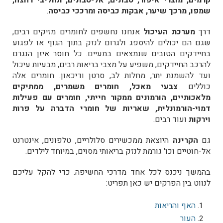
קרמים, מוצרי איפור, סבונים, אל-סבונים, תחליבי רחצה,
שמפו, מרכך שיער, אבקות כביסה ומרככי כביסה
.
דרך
מערכת העיכול
אנחנו נחשפים לחומרים מזיקים רבים,
שגם הם יכולים להיספג ולגרום לנזק בתוך הגוף או לפגוע
בחיידקים הטובים שנמצאים במעיים. כל חוסר איזן הנגרם
להרכב החיידקים, משפיע על מצבי בריאות רבים, מבעיות עיכול
ועד להשמנת יתר, מחלות לב, סרטן ודיכאון. חומרים אלה
כוללים
צבעי מאכל, חומרים משמרים, ממתיקים
מלאכותיים, הורמונים ממקור חייתי, חומרים עם פעילות
דמוי-הורמונלית, שאריות של חומרי הדברה על פרות
וירקות
ועוד רבים.
גם
הקרינה
היוצאת ממכשירים סלולריים, טלפונים, אינטרנט
אל-חוטיים וכו' גורמת לנזק בריאותי מסוים, במיוחד לילדים.
בהמשך ניכנס לכל אחד מדרכי החשיפה. כדי להקל עליכם
לנווט בין הפרקים יש כאן תפריט:
האף והריאות
העור