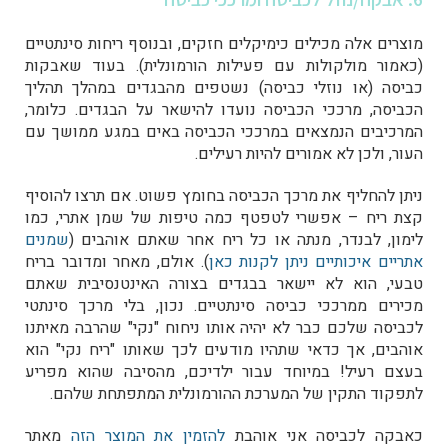
מוצרים אלה מכילים כימיקלים חזקים, ובנוסף ריחות סינתטיים
(כאמור מולקולות עם פעילות הורמונלית). בעוד שאבקות
כביסה (או נוזלי כביסה) נשטפים מהבגדים במהלך תהליך
הכביסה, מרככי הכביסה נועדו להישאר על הבגדים. כלומר,
המרכיבים הנמצאים במרככי הכביסה באים במגע ממושך עם
העור, ולכן לא אמורים להיות רעילים.
ניתן להחליף את מרכך הכביסה בחומץ פשוט. אם תרצו להוסיף
קצת ריח – אפשרי לטפטף כמה טיפות של שמן אתרי, כמו
לימון, לבנדר, מנתה או כל ריח אחר שאתם אוהבים (
שמנים
אתריים איכותיים ניתן לקנות כאן
). אולם, מאחר ומדובר בריח
טבעי, הוא לא יישאר בבגדים בצורה האינטנסיבית שאתם
מכירים ממרככי כביסה סינתטיים. נכון, בלי מרכך סינתטי
לכביסה שלכם כבר לא יהיה אותו ניחוח "נקי" שהרבה מאיתנו
אוהבים, אך כדאי שתהיו מודעים לכך שאותו "ריח נקי" הוא
בעצם רעיל! במיוחד עבור ילדיכם, מהסיבה שהוא מפריע
לתפקוד התקין של המערכת ההורמונלית המתפתחת שלהם.
כאבקה לכביסה אני אוהבת
להזמין את המוצר הזה
מאתר