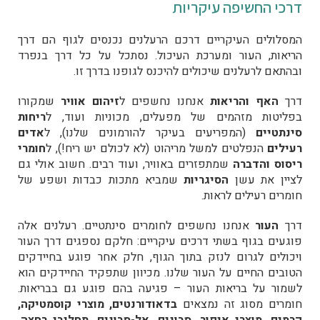
דרכי החשיפה עיקריות
המסלולים העיקריים דרכם הרעלנים נכנסים לגוף הם דרך
הריאות, העור ומערכת העיכול. נסתכל על כל דרך בנפרד
ובהתאם לרעלנים שיכולים להיכנס לגופנו בדרך זו.
דרך
האף והריאות
אנחנו נחשפים ל
זיהום אוויר
שמקורו
בפליטות מזהמים של מפעלים, מכוניות ועוד, ל
ריחות
סינתטיים
(המפריעים בעיקר להורמונים שלנו), ל
אדים
רעילים
הנפלטים למשל מריהוט (לא לכולם יש ריח!), ל
חומרי
ריסוס והדברה
שמתפזרים באוויר, ועוד רבים. חשוב אולי גם
לציין את עשן
הסיגריות
שמביא מתכות כבדות ושפע של
חומרים רעילים לראות.
דרך
העור
אנחנו נחשפים לחומרים סינתטיים. רעלנים אלה
פוגעים בגוף בשתי דרכים עיקריים: חלקם נספגים דרך העור
ויכולים לגרום לנזק בתוך הגוף, חלק אחר פוגע בחיידקים
הטובים החיים על העור שלנו. מכיוון שתפקיד החיידקים הוא
לשמור על בריאות העור – פגיעה בהם פוגע גם בבריאות.
חומרים מסוג זה נמצאים
בדאודורנטים, מוצרי קוסמטיקה,