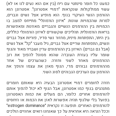
כמעט כל חומר סינתטי עם ריח (בין אם הוא נעים לנו או לא)
עשוי ממולקולות שנקראות "דמויי אסטרוגן". אסטרוגן הוא
ההורמון הנשי העיקרי בגוף. הוא מופיע אצל נשים וגברים,
למרות שהכמויות שונות. "איזון הורמונלי" מתייחס למצב בו
הכמויות בין ההורמנים הנשיים והגבריים מאוזנות ומאפשרות
בריאות הורמונלית. תהליכים שקשורים לאיזון הורמונלי כוללים,
בין היתר, התפתחות מינית, מחזור נשי סדיר, פוריות אצל גברים
ונשים, התפתחות שדיים אצל גברים, גיל מעבר "קל" אצל נשים
(אבל גם גברים). האיזון בין ההורמונים עדין ושבריר מאוד והגוף
שומר עליו בעזרת העובדה שהוא מסוגל להפוך את רוב
ההורמונים מאחד לשני וחזרה. כשהערכים של אחד
מההורמונים גבוהים מדי, הגוף מאזן את עצמו והופך את
ההורמון עם הערכים הגבוהים לסוג השני.
חזרה לחומרים דמויי אסטרוגן: הבעיה היא שאותם חומרים
מתנהגים בגוף כמו אסטרוגן, אבל הגוף לא יכול להפוך אותם
להורמונים אחרים. כלומר, הם מעלים את כמות האסטרוגן
בפועל בלי שלגוף תהיה אפשרות לאזן את הכמות או היחסים
להורמונים האחרים. תופעה זו נקראית "estrogen dominance"
וככל הנראה היא אחראית על כך שאנחנ
ו רואים אחוזים הולכים