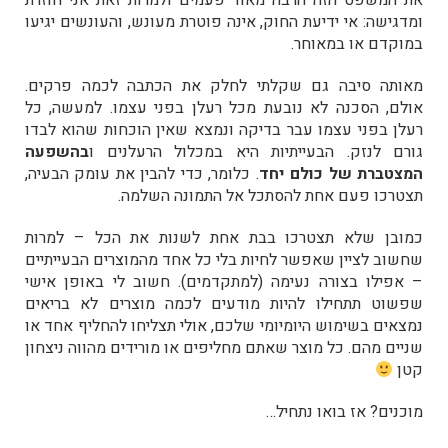
את המשפט הזה הרבה מאוד פעמים ולמרות זאת אני חוזרת
ומדגישה: אי ידיעת החוק, אינה פוטרת מעונש, והעונשים יגיעו
במוקדם או במאוחר.
מאותה סיבה גם שקלתי לחלק את הכתבה לכמה פרקים.
אולם,
הסכנה לא נובעת מכל רעלן בפני עצמו. למעשה, כל
רעלן בפני עצמו עבר בדיקה ונמצא שאין הוכחות שהוא לבדו
גורם לנזק. ה
בעייתיות היא במכלול הרעלנים ו
בהשפעה
המצטברת של
כולם יחד
. כלומר, כדי להבין את עומק הבעיה,
תצטרכו פעם אחת להסתכל אל התמונה השלמה.
כמובן שלא תצטרכו בבת אחת לשנות את הכל – למרות
שחשוב לציין שאפשר לחיות בלי כל אחד מהמוצרים הבעייתיים
– אפילו בצורה נעימה (למתקדמים). חשוב לי באופן אישי
שפשוט תתחילו להיות מודעים לכמה מוצרים לא בריאים
נמצאים בשימוש היומיומי שלכם, אולי תצליחו להחליף אחד או
שניים מהם. כל מוצר שאתם מחליפים או מורידים מהווה ניצחון
קטן
מוכנים? אז בואו נתחיל…