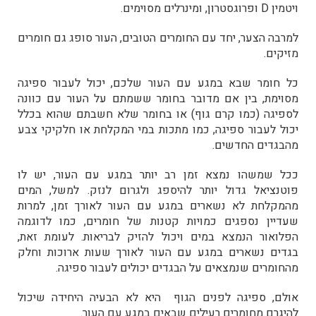
ויטמין D ופרוגסטרון, ומינרלים מסוימים.
למרבה הצער, יחד עם החומרים הטובים, העור סופג גם חומרים
מזיקים.
כל חומר שבא במגע עם העור שלכם, יכול לעבור ספיגה
מסוימת, בין אם מדובר בחומר ששמתם על העור עם כוונה
לספיגה (כמו קרם גוף) או בחומר שלא חשבתם שהוא בכלל
יכול לעבור ספיגה, כמו מתכות במי המקלחת או חלקיקי צבע
מהבגדים החדשים.
ככל שמשהו נמצא זמן רב יותר במגע עם העור, יש לו
פוטנציאל גדול יותר להיספג ולגרום לנזק. למשל, המים
מהמקלחת לא נשארים במגע עם העור לאורך זמן, למרות
שעדיין נספגים כמויות קטנות של חומרים, כמו לדוגמה
הפלואור הנמצא במים ויכול להזיק לבריאות. לעומת זאת,
בגדים נשארים במגע עם העור לאורך שעות ארוכות וחלק
מהחומרים שנמצאים על הבגדים יכולים לעבור ספיגה.
אולם, ספיגה לפנים הגוף היא לא הבעיה היחידה שיכול
להיגרם מחומרים רעילים שבאים במגע עם העור.