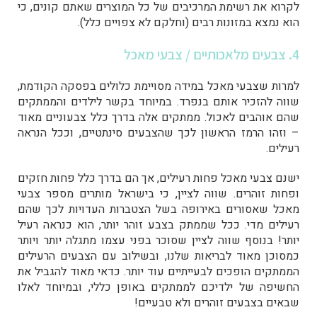
לקרוא את רשימת המרכיבים של כל המוצרים שאתם קונים, כי
הוא נמצא במזונות רבים (וחלקם לא צפויים כלל).
4. צבעים מלאכותיים / צבעי מאכל
למרות שצבעי מאכל במידה מסויימת כלולים בפסקה הקודמת,
שווה להזכיר אותם בנפרד. במיוחד בקשר לילדים והממתקים
שהם אוהבים לאכול. ממתקים אלה בדרך כלל צבעוניים מאוד
– וזהו הרמז הראשון לכך שהצבעים סינתטיים, וככל הנראה
רעילים.
ישנם צבעי מאכל פחות רעילים, אך הם בדרך כלל פחות חזקים
ופחות זוהרים. שווה לציין, כי בישראל מותרים מספר צבעי
מאכל שאסורים באירופה בשל הצטברות העדויות לכך שהם
רעילים מדי. ככל שממתק בצבע זוהר יותר, הוא כנראה רעיל
יותר! בנוסף שווה לציין שסוכר בפני עצמו מתגלה יותר ויותר
כמסוכן מאוד לבריאות שלנו, ובשילוב עם הצבעים הרעילים
הממתקים הופכים לבעייתיים עוד יותר.
כדאי מאוד להגביל את
החשיפה של ילדיכם לממתקים באופן כללי, ובמיוחד לאלו
שבאים בצבעים זוהרים ולא טבעיים!