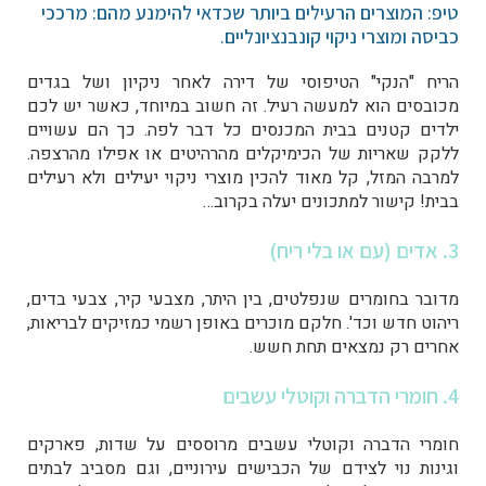
טיפ: המוצרים הרעילים ביותר שכדאי להימנע מהם: מרככי
כביסה ומוצרי ניקוי קונבנציונליים.
הריח "הנקי" הטיפוסי של דירה לאחר ניקיון ושל בגדים
מכובסים הוא למעשה רעיל. זה חשוב במיוחד, כאשר יש לכם
ילדים קטנים בבית המכנסים כל דבר לפה. כך הם עשויים
ללקק שאריות של הכימיקלים מהרהיטים או אפילו מהרצפה.
למרבה המזל, קל מאוד להכין מוצרי ניקוי יעילים ולא רעילים
בבית! קישור למתכונים יעלה בקרוב…
3. אדים (עם או בלי ריח)
מדובר בחומרים שנפלטים, בין היתר, מצבעי קיר, צבעי בדים,
ריהוט חדש וכד'. חלקם מוכרים באופן רשמי כמזיקים לבריאות,
אחרים רק נמצאים תחת חשש.
4. חומרי הדברה וקוטלי עשבים
חומרי הדברה וקוטלי עשבים מרוססים על שדות, פארקים
וגינות נוי לצידם של הכבישים עירוניים, וגם מסביב לבתים