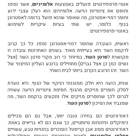
אנטי-פרספירנטים פועלים באמצעות
אלומיניום
, אשר נספג
וחוסם את צינוריות הזיעה. אלומיניום הוא רעלן עצבי ידוע
וחומר דמוי-אסטרוגן, מה שאומר שהוא פועל בדומה לאסטרוגן
בגוף. כלומר, יש שתי בעיות עיקריות לשימוש
באנטי-פרספירנטים:
ראשית, העובדה שחומר דמוי-אסטרוגן נספג כל כך קרוב
לרקמת השד היא בעייתית מאוד. בשנים האחרונות עובדה זו
מקושרת ל
סרטן השד
, במיוחד כי רוב מקרי סרטן השד (אצל
נשים כמן כן אצל גברים) מתחילים ברובע העליון החיצוני של
השד. זהו הרובע הקרוב ביותר לבית השחי.
שנית, הזעה היא חלק ממנגנוני הניקוי של הגוף. היא נועדת
לסלק חומרים מזיקים מהגוף. חסימת צינוריות הזיעה עשויה
לגרום לכך שחומרים מזיקים אלו נתקעים ברקמת השד, מה
שמגביר את הסיכון ל
סרטן השד
.
דאודורנטים הם בחירה טובה יותר, אבל גם הם מכילים
כימיקלים וניחוחות סינתטיים, כך שגם הם לא בריאים באמת.
דאודורנטים מסוג אבן קריסטל הנמכרים בחנויות טבע, עשויים