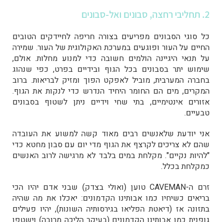
2. תחליבי רחצה, סבונים ואל-סבונים
כל סוגי הסבונים מפריעים בצורה חריפה לחיידקים הטובים
החיים על העור ופוגעים במערכת האקולוגית של העור. שמירה
על תנאי היגיינה הולמים חשובה כדי למנוע מחלות. אולם,
שימוש יתר בסבונים בכל הגוף ובידיים בפרט, כפי שנהוג
בחברה המערבית, מוביל לאפקט הפוך ומזיק לבריאות. ברוב
המקרים, מים הם החומר היחיד הנדרש כדי לנקות את הגוף.
אזורים אינטימיים, בתי שחי וידיים ניתן לשטוף בסבונים
טבעיים.
אני יודעת שלאנשים רבים מאוד קשה למשוע את העובדה
שהם לא צריכים לקרצף את הגוף מדי יום עם סבון מחטא כדי
"להיות נקיים". מקלחת במים בלבד לא מרגישה לרוב האנשים
כמקלחת בכלל.
זרם ה-CAVEMAN טוען (ואולי בצדק) שבני אדם יהיו הכי
בריאים כשיחיו כמו אבותינו הקדמונים: יאכלו את מה שהיה
בתזונה אז (דיאטת הפליאו בגירסותיה השונות), יהיו פעילים
גופנית כמו אבותינו הקדמונים (בעיקר הליכה מרובה) וישטפו