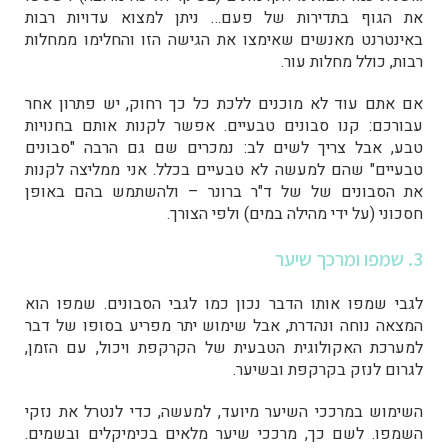
את הגוף בתדירות של פעם… ניתן למצוא עדויות רבות
באינטרנט מאנשים שאימצו את הגישה הזו והחלימו ממחלות
רבות, כולל מחלות עור.
אם אתם עוד לא מוכנים ללכת כל כך רחוק, יש פתרון אחר
עבורכם: קנו סבונים טבעיים. אפשר לקנות אותם בחנויות
טבע, אבל צריך לשים לב: נמכרים שם גם הרבה "סבונים
טבעיים" שהם למעשה לא טבעיים בכלל. אני ממליצה לקנות
את הסבונים של של ד"ר ברונר – ולהשתמש בהם באופן
חסכוני (על ידי מהילה במים) ולפי הצורך.
3. שמפו ומרכך שיער
לגבי שמפו אותו הדבר נכון כמו לגבי הסבונים. שמפו הוא
המצאה נוחה ונהדרת, אבל שימוש יתר מפריע בסופו של דבר
למערכת האקולוגית הטבעית של הקרקפת ויכול, עם הזמן,
לגרום לנזק בקרקפת ובשיער.
השימוש במרככי השיער מיועד, למעשה, כדי לנטרל את נזקי
השמפו. לשם כך, מרככי שיער מלאים בכימיקלים ובשמים.