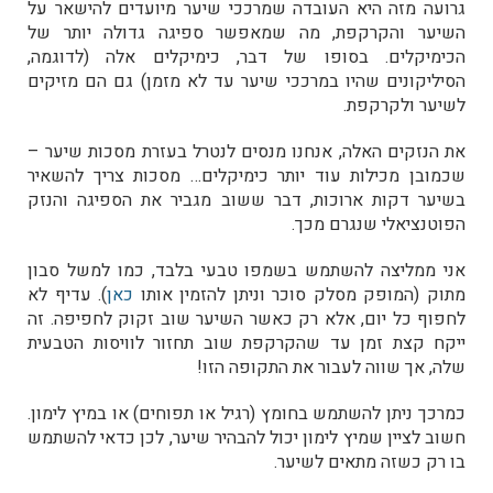
גרועה מזה היא העובדה שמרככי שיער מיועדים להישאר על
השיער והקרקפת, מה שמאפשר ספיגה גדולה יותר של
הכימיקלים. בסופו של דבר, כימיקלים אלה (לדוגמה,
הסיליקונים שהיו במרככי שיער עד לא מזמן) גם הם מזיקים
לשיער ולקרקפת.
את הנזקים האלה, אנחנו מנסים לנטרל בעזרת מסכות שיער –
שכמובן מכילות עוד יותר כימיקלים… מסכות צריך להשאיר
בשיער דקות ארוכות, דבר ששוב מגביר את הספיגה והנזק
הפוטנציאלי שנגרם מכך.
אני ממליצה להשתמש בשמפו טבעי בלבד, כמו למשל סבון
מתוק (המופק מסלק סוכר וניתן להזמין אותו
כאן
). עדיף לא
לחפוף כל יום, אלא רק כאשר השיער שוב זקוק לחפיפה. זה
ייקח קצת זמן עד שהקרקפת שוב תחזור לוויסות הטבעית
שלה, אך שווה לעבור את התקופה הזו!
כמרכך ניתן להשתמש בחומץ (רגיל או תפוחים) או במיץ לימון.
חשוב לציין שמיץ לימון יכול להבהיר שיער, לכן כדאי להשתמש
בו רק כשזה מתאים לשיער.