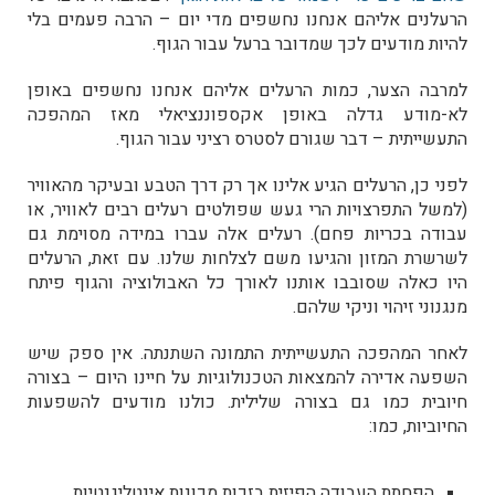
הרעלנים אליהם אנחנו נחשפים מדי יום – הרבה פעמים בלי
להיות מודעים לכך שמדובר ברעל עבור הגוף.
למרבה הצער, כמות הרעלים אליהם אנחנו נחשפים באופן
לא-מודע גדלה באופן אקספוננציאלי מאז המהפכה
התעשייתית – דבר שגורם לסטרס רציני עבור הגוף.
לפני כן, הרעלים הגיע אלינו אך רק דרך הטבע ובעיקר מהאוויר
(למשל התפרצויות הרי געש שפולטים רעלים רבים לאוויר, או
עבודה בכריות פחם). רעלים אלה עברו במידה מסוימת גם
לשרשרת המזון והגיעו משם לצלחות שלנו. עם זאת, הרעלים
היו כאלה שסובבו אותנו לאורך כל האבולוציה והגוף פיתח
מנגנוני זיהוי וניקי שלהם.
לאחר המהפכה התעשייתית התמונה השתנתה.
אין ספק שיש
השפעה אדירה להמצאות הטכנולוגיות על חיינו היום – בצורה
חיובית כמו גם בצורה שלילית. כולנו מודעים להשפעות
החיוביות, כמו:
הפחתת העבודה הפיזית בזכות מכונות אינטליגנטיות