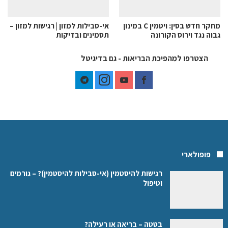
מחקר חדש בסין: ויטמין C במינון
אי-סבילות למזון | רגישות למזון –
גבוה נגד וירוס הקורונה
תסמינים ובדיקות
הצטרפו למהפיכת הבריאות - גם בדיגיטל
פופולארי
רגישות להיסטמין (אי-סבילות להיסטמין)? – גורמים
וטיפול
בטטה – בריאה או רעילה?