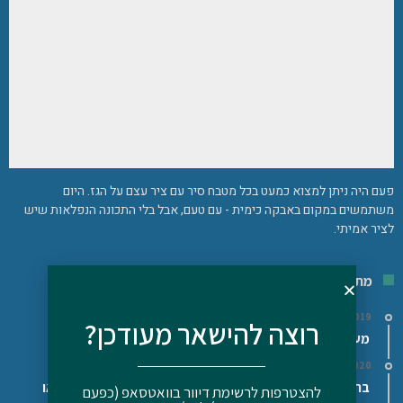
פעם היה ניתן למצוא כמעט בכל מטבח סיר עם ציר עצם על הגז. היום
משתמשים במקום באבקה כימית - עם טעם, אבל בלי התכונה הנפלאות שיש
לציר אמיתי.
מתכונים
29/11/2019
רוצה להישאר מעודכן?
מעדן גבינה ושמן פשתן/המפ (על פי דר' בודוויג)
16/02/2020
בראוניז שחיתות – טעימים, מזינים ובריאים – ללא גלוטן, פליאו
להצטרפות לרשימת דיוור בוואטסאפ (כפעם