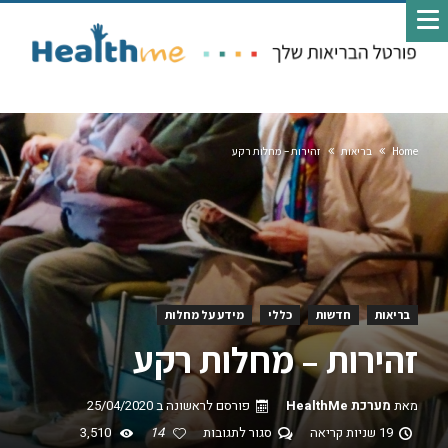
Home
בריאות
זהירות – מחלות רקע
בריאות
חדשות
כללי
מידע על מחלות
זהירות – מחלות רקע
מאת
מערכת HealthMe
פורסם לראשונה ב
25/04/2020
19 שניות קריאה
סגור לתגובות
14
3,510