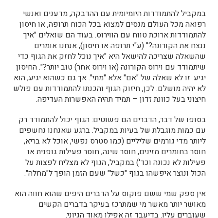
במקביל להתמודדות היומיומית עם ההדבקה, מדענים ואנשי
רפואה מכל העולם מנסים למצוא בכל הכוח תרופה, או חיסון
להתמודדות ארוכת טווח עם הווירוס. בעוד הם שואלים "איך
ננצח את הקורונה?" (ע"י תרופה או חיסון), אנחנו אומרים
שהשאלה שצריכה להישאל היא "איך נוכל לחזק את הגוף כדי
שיתמודד עם וירוס הקורונה (או וירוס אחר) טוב יותר?". החיסון
יגיע. זו לא שאלה של "אם" אלא "מתי". אך גם כשהוא יגיע, הוא
לא יהיה מושלם. לכן, חיזוק הגוף והכנתו להתמודדות עם פולש
חיצוני בעל כוונת זדון – תמיד תהיה האפשרות העדיפה.
בסופו של דבר, הדברים הם פשוטים: הגוף יכול להתמודד רק
עם כמות מוגבלת של בעיות במקביל. ברגע שאנחנו נחשפים
ליותר מדי גורמים שליליים (כמו סטרס נפשי, אוכל לא בריא,
חוסר בחומרים מזינים, חוסר שינה, חוסר פעילות גופנית או
פעילות לא נכונה וכד') במקביל, הגוף לא מצליח לפצות על
הכול ונוצר איפשהו בגוף "כשל" שעם הזמן הופך ל"מחלה".
אין ספק שמי ששם פוקוס על הדברים היפים שהוא חווה הוא
מאושר יותר מאשר מי שמתרכז בעיקר בדברים הקשים
שעוברים עליו. בדיעבד זה אפילו מאוד הגיוני.