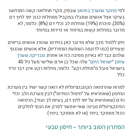
לפי
מחקר שנערך בווהאן
שבסין, מקרי תחלואה קשה התרחשו
בעיקר אצל אנשים שסבלו במקביל ממחלות כגון: יתר לחץ דם
(30%), סוכרת (19%) ומחלות לב וכלי דם (8%). כלומר, לא
מדובר במחלות קשות במיוחד או נדירות במיוחד.
ניתן ללמוד מכך שלא מדובר כאן בווירוס שהורג אנשים בריאים
וצעירים (כמו לדוגמה השפעת הספרדית), אלא אנשים שהגוף
שלהם כבר לא באיזון מסיבה כזו או אחרת.
מבדיקה שערך
עיתון "ישראל היום"
עלה שכל בן אדם שלישי מעל גיל 40
בישראל סובל מ"מחלת רקע". כלומר, מחלות רקע אינן דבר נדיר
כלל.
למרות שהרפואה הקונבנציונלית לא רואה קשר ישיר בין מערכת
החיסון (שאחראית על "חיסול הווירוס") לבין מערכת הלב וכלי
הדם (שאחראית על יתר לחץ דם, בעיות לב ועוד), הרפואה
הפונקציונלית מבינה שאי-אפשר לפרק את הגוף לחלקים.
הכול מתפקד ביחד (או לא מתפקד ביחד).
הפתרון הטוב ביותר – חיסון טבעי