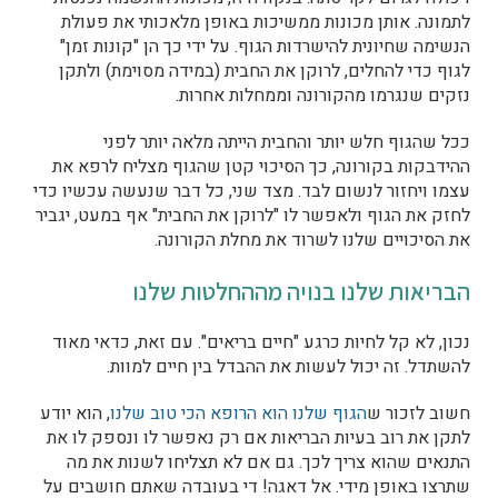
לתמונה. אותן מכונות ממשיכות באופן מלאכותי את פעולת
הנשימה שחיונית להישרדות הגוף. על ידי כך הן "קונות זמן"
לגוף כדי להחלים, לרוקן את החבית (במידה מסוימת) ולתקן
נזקים שנגרמו מהקורונה וממחלות אחרות.
ככל שהגוף חלש יותר והחבית הייתה מלאה יותר לפני
ההידבקות בקורונה, כך הסיכוי קטן שהגוף מצליח לרפא את
עצמו ויחזור לנשום לבד. מצד שני, כל דבר שנעשה עכשיו כדי
לחזק את הגוף ולאפשר לו "לרוקן את החבית" אף במעט, יגביר
את הסיכויים שלנו לשרוד את מחלת הקורונה.
הבריאות שלנו בנויה מההחלטות שלנו
נכון, לא קל לחיות כרגע "חיים בריאים". עם זאת, כדאי מאוד
להשתדל. זה יכול לעשות את ההבדל בין חיים למוות.
חשוב לזכור ש
הגוף שלנו הוא הרופא הכי טוב שלנו
, הוא יודע
לתקן את רוב בעיות הבריאות אם רק נאפשר לו ונספק לו את
התנאים שהוא צריך לכך. גם אם לא תצליחו לשנות את מה
שתרצו באופן מידי. אל דאגה! די בעובדה שאתם חושבים על