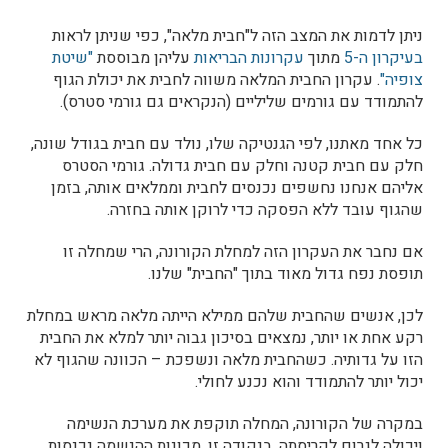
ניתן לדמות את המצב הזה ל"חבית מלאה", כפי שניתן לראות
בעיקרון ה-5
מתוך
עקרונות הבריאות
עליהן מבוססת
"שיטת
צופיה"
. עקרון החבית המלאה משווה לחבית את יכולת הגוף
להתמודד עם גורמים שליליים (הנקראים גם גורמי סטרס).
כל אחד מאתנו, לפי הגנטיקה שלו, נולד עם חבית בגודל שונה,
חלק עם חבית קטנה וחלק עם חבית גדולה. גורמי הסטרס
אליהם אנחנו נחשפים נכנסים לחבית וממלאים אותה, בזמן
שהגוף עובד ללא הפסקה כדי לרוקן אותה בחזרה.
אם נחבר את העקרון הזה למחלת הקורונה, הרי שמחלה זו
תופסת נפח גדול מאוד בתוך "החבית" שלנו.
לכן, אנשים שהחבית שלהם ממילא הייתה מלאה מראש במחלת
רקע אחת או יותר, נמצאים בסיכון גבוה יותר למלא את החבית
הזו על גדותיה. כשהחבית מלאה ונשפכת – הכוונה שהגוף לא
יכול יותר להתמודד והוא נכנע לחולי.
במקרה של הקורונה, המחלה תוקפת את מערכת הנשימה
ויכולה לגרום לקריסתה. בנקודה זו, מכונות ההנשמה נכנסות