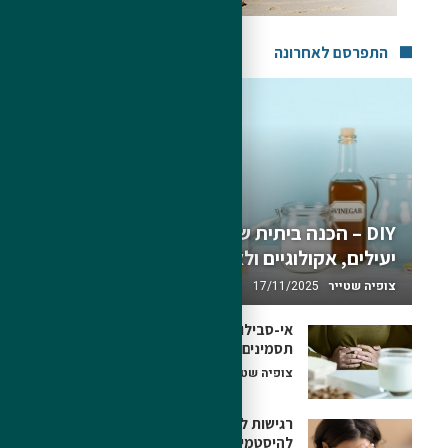
התפרסם לאחרונה
DIY – הכנה ביתית של חומרי ניקוי
יעילים, אקולוגיים ולא רעילים
צופיה שטייר
17/11/2025
אי-סבילות למזון | רגישות למזון –
תסמינים ובדיקות
צופיה שטייר
26/06/2020
רגישות להיסטמין (אי-סבילות
להיסטמין)? – גורמים וטיפול