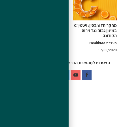
מחקר חדש בסין: ויטמין C
אי-סבילות למזון | רגישות
במינון גבוה נגד וירוס
למזון – תסמינים ובדיקות
הקורונה
צופיה שטייר
26/06/2020
מערכת HealthMe
17/03/2020
הצטרפו למהפיכת הבריאות - גם בדיגיטל