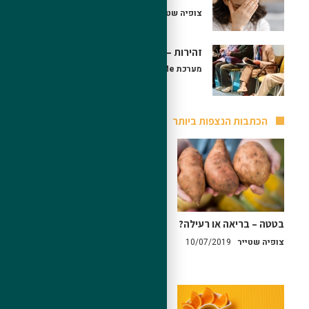
צופיה שטייר
09/05/2020
זהירות – מחלות רקע
מערכת HealthMe
25/04/2020
הכתבות הנצפות ביותר
בטטה – בריאה או רעילה?
רגישות להיסטמין
(אי-סבילות להיסטמין)? –
צופיה שטייר
10/07/2019
גורמים וטיפול
צופיה שטייר
09/05/2020