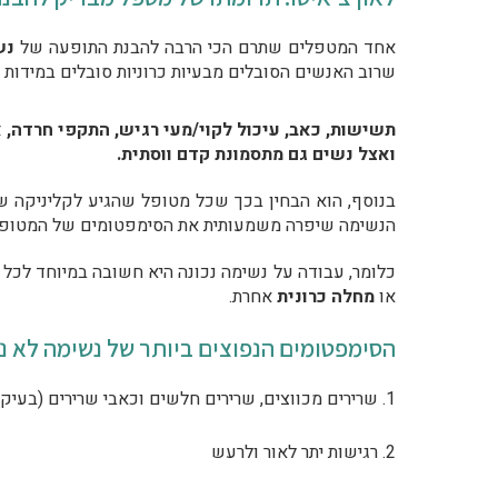
אחד המטפלים שתרם הכי הרבה להבנת התופעה של
נש
שרוב האנשים הסובלים מבעיות כרוניות סובלים במידות 
תשישות, כאב, עיכול לקוי/מעי רגיש, התקפי חרדה, א
ואצל נשים גם מתסמונת קדם ווסתית.
בנוסף, הוא הבחין בכך שכל מטופל שהגיע לקליניקה של
הנשימה שיפרה משמעותית את הסימפטומים של המטופל, 
כלומר, עבודה על נשימה נכונה היא חשובה במיוחד לכל 
או
מחלה כרונית
אחרת.
הסימפטומים הנפוצים ביותר של נשימה לא נכ
1. שרירים מכווצים, שרירים חלשים וכאבי שרירים (בעיקר באזור צוואר וגב עליון, כמו כן כאבי גב תחתון)
2. רגישות יתר לאור ולרעש