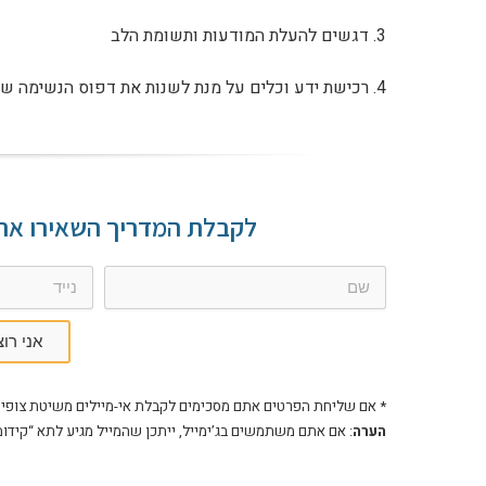
3. דגשים להעלת המודעות ותשומת הלב
4. רכישת ידע וכלים על מנת לשנות את דפוס הנשימה שלכם חזרה לדפוס הנכון
לקבלת המדריך השאירו את 
אני רו
* אם שליחת הפרטים אתם מסכימים לקבלת אי-מיילים משיטת צופיה/HealthMe. תוכלו לבטל את הדיוור בכל 
הערה
: אם אתם משתמשים בג’ימייל, ייתכן שהמייל מגיע לתא “קידו