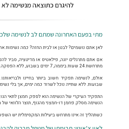
להיגרם כתוצאה מנשימה לא נכ
מתי בפעם האחרונה שמתם לב לנשימה שלכ
לאן אתם נושמים? לבטן או לבית החזה? כמה נשימות א
אם אתם מתרגלים יוגה, פילאטיס או מדיטציה, סביר לה
מתרחשת 24 שעות ביממה, 7 ימים בשבוע, ללא הפסקה. רובנו לא שמים לב ולו לנשימה אחת שנשמנו במהלך השבוע.
אולם, לנשימה תפקיד חשוב ביותר בחיינו ולבריאותנו
שבועות. ללא שתייה נוכל לשרוד כמה ימים, אך בלי נשימ
התפקיד העיקרי של הנשימה הוא לספק חמצן לתאי הגוף. 
הנשימה מסלק פחמן דו-חמצני מהגוף, תוצר הלוואי של ה
כשתהליך זה אינו מתרחש ביעילות המקסימלית יש השפעה 
לאון צ'איטו: תרומתו של מטפל מבריק להבנ