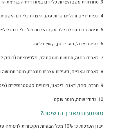
3. סחרחורת עקב היצרות כלי דם במוח וירידה בזרימת הדם למוח
4. כפות ידיים ורגליים קרות עקב היצרות כלי דם היקפית וזרימת דם ירודה לגפיים
5. זרימת דם מוגבלת ללב עקב היצרות של כלי דם כליליים (קורונאריים)
6. בעיות עיכול, כאבי בטן, קשיי בליעה
7. כאבים בחזה, תחושת תעוקת לב, פלפיטציות (דופק לב מורגש) – אנגינה פקטוריס מדומה
8. כאבים עצביים, פעילות עצבית מוגברת, חוסר תחושה ונימולים באזורים שונים בגוף
9. חרדה, פחד, דאגה, דיכאון, דימויים קטסטרופליים (ציפייה/חשש תמידיים לכך שהגרוע מכל יקרה)
10. נדודי שינה, חוסר שקט
מופתעים מאורך הרשימה?
ישנן הערכות כי 10% מכל הבעיות הקשורות