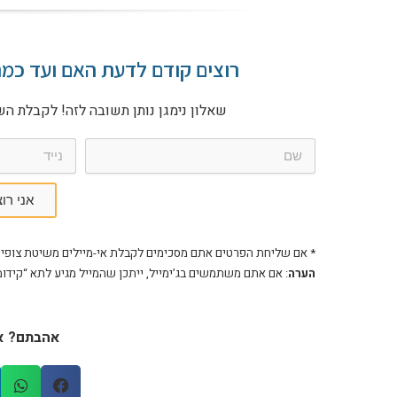
רוצים קודם לדעת האם ועד כמ
שאלון נימגן נותן תשובה לזה! לקבלת הש
אני רו
* אם שליחת הפרטים אתם מסכימים לקבלת אי-מיילים משיטת צופיה/HealthMe. תוכלו לבטל את הדיוור בכל 
הערה
: אם אתם משתמשים בג’ימייל, ייתכן שהמייל מגיע לתא “קידו
אהבתם? א