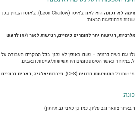
ימה לא נכונה
הוא לאון צ'איטו (Leon Chaitow). צ'אוטו הבחין בכך
שונות מהתופעות הבאות:
לרגיות, רגישות יתר לחומרים כימיים, רגישות לאור ו/או לרעש
ו עם בעיה כרונית – נשם באופן לא נכון. בכל המקרים העבודה על
במיוחד כאשר הסימפטומים היו תשישות/עייפות וכאבים.
מי שסובל מ
תשישות כרונית
(CFS),
פיברומיאלגיה
,
כאבים כרוניים
ונה: