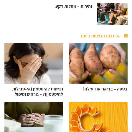
זהירות – מחלות רקע
הכתבות הנצפות ביותר
בטטה – בריאה או רעילה?
רגישות להיסטמין (אי-סבילות
להיסטמין)? – גורמים וטיפול