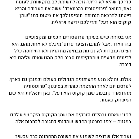
כדי כך שהיא לא הייתה זוכה לתשומת לב בתקשורת. לעומת
זאת, התואר "פרופסורית בהרווארד" עשה את העבודה והביא
רייטינג להרצאה הנחותה. תוסיפו לכך את ציטוט כמו "שמן
קוקוס הוא רעל" והרי לכם ידיעה ויראלית.
אני בטוחה שיש בעיקר פרופסורים חכמים ומקצועיים
בהרווארד, אבל למרבה הצער פרופ' מיכלס לא אחת מהם. היא
הציגה עובדות לא נכונות מבחינה מחקרית ולא התייחסה כלל
לדיונים מדעיים שמתקיימים סביב חלק מהנושאים עליהם היא
דיברה.
אולם, זה לא מנע מהעיתונים הגדולים בעולם וכמובן גם בארץ,
לפרסם יום לאחר ההרצאה כותרות בסיגנון: "פרופסורית
מהרווארד קובעת: שמן קוקוס הוא רעל". כאן ויראליות היא שם
המשחק כאמור.
לפני שאתם נבהלים וזורקים את שמן הקוקוס היקר שיש לכם
במזווה – צפו בסרטון החדש שהכנתי כתגובה לכתבות אלה.
ועבור אלו שרוצים לשמוע את השורה התחתונה כבר עכשיו: