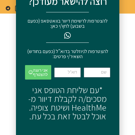
רוצה להישאר מעודכן?
האתר נבנה ע"י פאפגאי דיגיטל
להצטרפות לרשימת דיוור בוואטסאפ (כפעם
בשבוע) לחץ/י כאן:
להצטרפות לניוזלטר בדוא"ל (כפעם בחודש)
השאיר/י פרטים:
אני רוצה
להצטרף
*עם שליחת הטופס אני
מסכים/ה לקבלת דיוור מ-
HealthMe ושיטת צופיה.
אוכל לבטל זאת בכל עת.