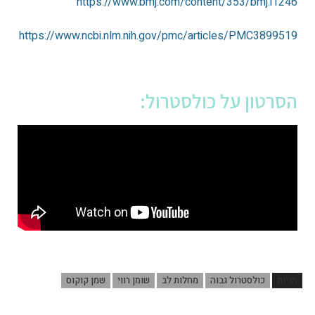
https://www.bmj.com/content/353/bmj.i1246
https://www.ncbi.nlm.nih.gov/pmc/articles/PMC3899519
הסרטון על כולסטרול:
תגיות
כולסטרול גבוה
מחלות לב
שומן רווי
שמן קוקוס