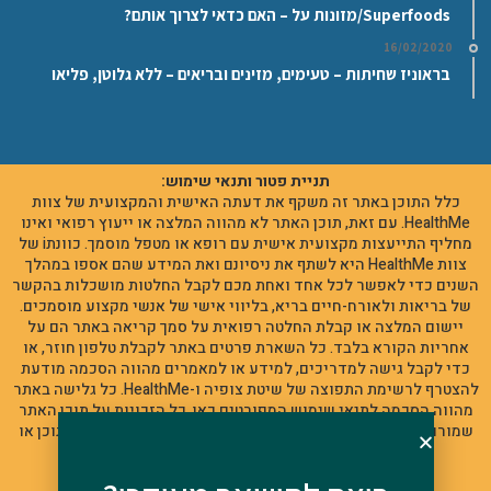
Superfoods/מזונות על – האם כדאי לצרוך אותם?
16/02/2020
בראוניז שחיתות – טעימים, מזינים ובריאים – ללא גלוטן, פליאו
תניית פטור ותנאי שימוש:
כלל התוכן באתר זה משקף את דעתה האישית והמקצועית של צוות
HealthMe. עם זאת, תוכן האתר לא מהווה המלצה או ייעוץ רפואי ואינו
מחליף התייעצות מקצועית אישית עם רופא או מטפל מוסמך. כוונתi של
צוות HealthMe היא לשתף את ניסיונם ואת המידע שהם אספו במהלך
השנים כדי לאפשר לכל אחד ואחת מכם לקבל החלטות מושכלות בהקשר
של בריאות ולאורח-חיים בריא, בליווי אישי של אנשי מקצוע מוסמכים.
יישום המלצה או קבלת החלטה רפואית על סמך קריאה באתר הם על
אחריות הקורא בלבד. כל השארת פרטים באתר לקבלת טלפון חוזר, או
כדי לקבל גישה למדריכים, למידע או למאמרים מהווה הסכמה מודעת
להצטרף לרשימת התפוצה של שיטת צופיה ו-HealthMe. כל גלישה באתר
מהווה הסכמה לתנאי שימוש המפורטים כאן. כל הזכויות על תוכן האתר
שמורות לצופיה שטייר ו-HealthMe – אין להשתמש או להעתיק תוכן או
מידע מהאתר ללא אישור בכתב וללא קישור לאתר זה.
© כל הזכויות שמורות לצופיה שטייר סולומון. 2025