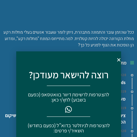
ככל שהזמן עובר והתמונה מתבהרת, ניתן לומר שעבור אנשים בעלי מחלות רקע
מחלת הקורונה יכולה להיות קטלנית. למה מתייחס המונח "מחלות רקע", ומדוע
הן הופכות את הגוף לפגיע כל כך?
מתכונים
רוצה להישאר מעודכן?
16/02/2020
Superfoods/מזונות על – האם כדאי לצרוך אותם?
29/11/2019
להצטרפות לרשימת דיוור בוואטסאפ (כפעם
מעדן גבינה ושמן פשתן/המפ (על פי דר' בודוויג)
בשבוע) לחץ/י כאן:
11/12/2019
ציר עצם בקר/עוף ביתי – Bone broth – המזון הטוב ביותר לשיקום
המעיים
להצטרפות לניוזלטר בדוא"ל (כפעם בחודש)
השאיר/י פרטים:
16/02/2020