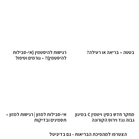
בטטה – בריאה או רעילה?
רגישות להיסטמין (אי-סבילות
להיסטמין)? – גורמים וטיפול
מחקר חדש בסין: ויטמין C במינון
אי-סבילות למזון | רגישות למזון –
גבוה נגד וירוס הקורונה
תסמינים ובדיקות
הצטרפו למהפיכת הבריאות - גם בדיגיטל