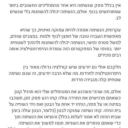
אין בכלל ספק שנשימה היא אחד מהתהליכים החשובים ביותר
שמתרחשים בגוף. אולם, הנשימה יכולה להשתנות בלי שנשים
לב.
עקרונית, הנשימה אמורה להיות עמוקה ואיטית, כך שהיא
מאפשרת העברה טובה של חמצן לגוף ולמוח. במצבים שונים,
למשל סטרס נפשי, הנשימה יכולה להשתנות ולהפוך לשטחית
יותר. בסופו של הספקטרום הזה עומדת ההיפרוונטילציה אותה
רבים מכירים.
חלקכם אולי גם יודעים שיש קורלציה גדולה מאוד בין
היפרוונטילציה לחרדות. מה שלא הרבה יודעים, זה שגם נשימה
שטחית קלה מגבירה חרדות.
אולם, מה שהכי משכנע את המטופלים שלי הוא תרגיל קטן:
כשאתם מרגישים את החרדה עולה קחו רגע פסק זמן, תשכבו
במיטה או על ספה, הניחו יד אחת על הבטן ואת היד השנייה על
בית החזה. קחו נשימה עמוקה לבטן (כלומר, הבטן עולה בזמן
שבית החזה לא אמור לעלות בכלל) והוציאו את הנשימה תוך
כדי שאתם סופרים את השניות. תנסו למשוך את הנשיפה